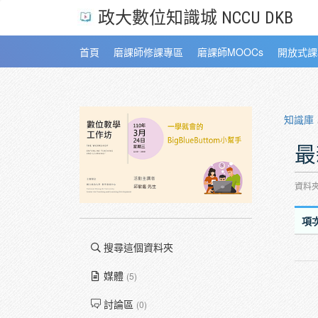
政大數位知識城 NCCU DKB
首頁
磨課師修課專區
磨課師MOOCs
開放式課
知識庫
最
資料夾:
項
搜尋這個資料夾
媒體
(5)
討論區
(0)