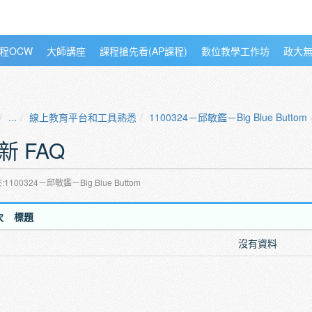
程OCW
大師講座
課程搶先看(AP課程)
數位教學工作坊
政大
...
線上教育平台和工具熟悉
1100324－邱敏鑑－Big Blue Buttom
新 FAQ
1100324－邱敏鑑－Big Blue Buttom
次
標題
沒有資料