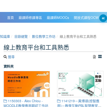
政大數位知識城 NCCU DKB
首頁
磨課師修課專區
磨課師MOOCs
開放式課程OCW
大
知識庫
目錄總覽
數位教學工作坊
線上教育平台和工具熟悉
線上教育平台和工具熟悉
搜尋
資料夾
1150303 - Alex Chiou -
1141219－黃博頌(控智應
MOODLE教學應用期初工作坊
用)－教學互動PBL智慧教室導