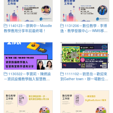
1140123－廖興中－Moodle
1131206－數位教學 - 李博
教學應用分享年前最終場！
逸、教學發展中心－WM5移轉
Moodle秘笈大公開！
1130322－李寶莉、陳綉諭
1111102－劉思岳－歡迎來
－資訊設備教學融入智慧教室
到Gather town，辦一場數位成
教學運用分享
果展！