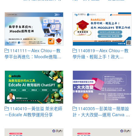
覽及應用教學
1141111－Alex Chiou－教
1140819－Alex Chiou－教
學平台再進化：Moodle進階應
學升級、輕鬆上手！政大
用
Moodle45 實戰工作坊
1140410－黃信溢 茶米老師
1140305－彭美瑄－簡單設
－Edcafe AI教學運用分享
計，大大改變—運用 Canva 設
計專業排版與簡報