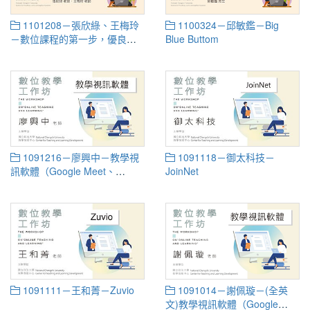
1101208－張欣綠、王梅玲
1100324－邱敏鑑－Big
－數位課程的第一步，優良數
Blue Buttom
位課程心得分享
1091216－廖興中－教學視
1091118－御太科技－
訊軟體（Google Meet、
JoinNet
Microsoft Teams、Webex）
1091111－王和菁－Zuvio
1091014－謝佩璇－(全英
文)教學視訊軟體（Google