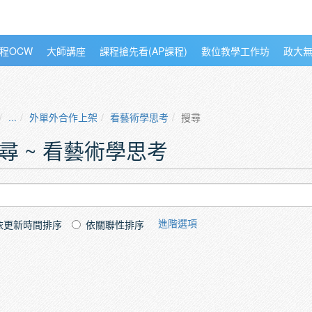
程OCW
大師講座
課程搶先看(AP課程)
數位教學工作坊
政大
...
外單外合作上架
看藝術學思考
搜尋
尋 ~ 看藝術學思考
進階選項
依更新時間排序
依關聯性排序