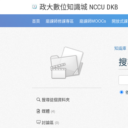
政大數位知識城 NCCU DKB
首頁
磨課師修課專區
磨課師MOOCs
開放式課
知識庫
搜
搜尋這個資料夾
媒體
(4)
討論區
(0)