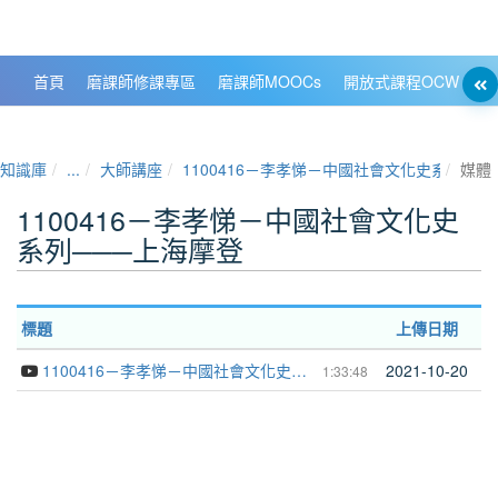
政大數位知識城 NCCU DKB
首頁
磨課師修課專區
磨課師MOOCs
開放式課程OCW
大
知識庫
...
大師講座
1100416－李孝悌－中國社會文化史系列──
媒體
1100416－李孝悌－中國社會文化史
系列───上海摩登
標題
上傳日期
1100416－李孝悌－中國社會文化史系列───上海摩登
2021-10-20
1:33:48