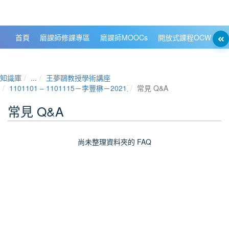
政大數位知識城 NCCU DKB
首頁
磨課師修課專區
磨課師MOOCs
開放式課程OCW
大
知識庫
...
王夢鷗教授學術講座
1101101 ‒ 1101115－李豐楙－2021王夢鷗教授學術講座
常見 Q&A
常見 Q&A
尚未整理資料夾的 FAQ