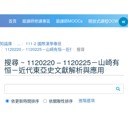
政大數位知識城 NCCU DKB
首頁
磨課師修課專區
磨課師MOOCs
開放式課程OCW
大
知識庫
...
111-2 國際漢學專班
1120220 ‒ 1120225－山崎有恒－近代東亞史文獻解析與應用
搜尋
搜尋 ~ 1120220 ‒ 1120225－山崎有
恒－近代東亞史文獻解析與應用
進階選項
依更新時間排序
依關聯性排序