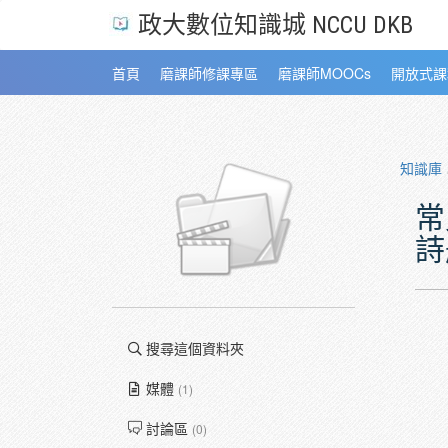
政大數位知識城 NCCU DKB
首頁
磨課師修課專區
磨課師MOOCs
開放式課
知識庫
常
詩
搜尋這個資料夾
媒體
(1)
討論區
(0)