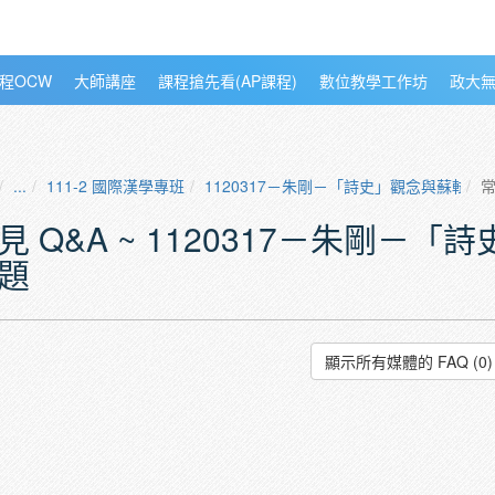
程OCW
大師講座
課程搶先看(AP課程)
數位教學工作坊
政大
...
111-2 國際漢學專班
1120317－朱剛－「詩史」觀念與蘇軾、
常
見 Q&A ~ 1120317－朱剛－
題
顯示所有媒體的 FAQ (0)