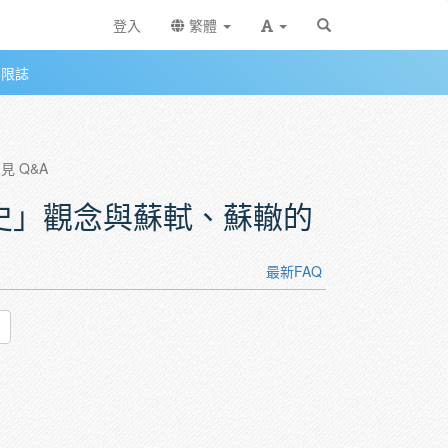
登入
繁體
無限誌
蘇轍的詩題
見 Q&A
「詩史」觀念與蘇軾、蘇轍的
最新FAQ