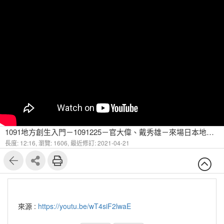
1091地方創生入門－1091225－官大偉、戴秀雄－來場日本地方創生旅行吧！然後住下來？（謝子涵小姐） 4
長度: 12:16,
瀏覽: 1606,
最近修訂: 2021-04-21
來源 :
https://youtu.be/wT4siF2lwaE