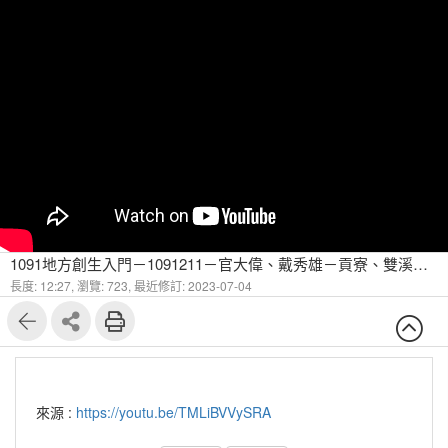
1091地方創生入門－1091211－官大偉、戴秀雄－貢寮、雙溪課題盤點（同學報告） 3
長度: 12:27,
瀏覽: 723,
最近修訂: 2023-07-04
來源 :
https://youtu.be/TMLiBVVySRA