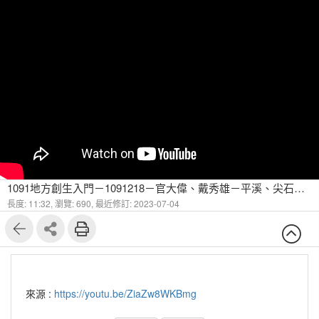
1091地方創生入門－1091218－官大偉、戴秀雄－平溪、尖石空間課題盤點（同學報告） 1
長度: 11:32,
瀏覽: 690,
最近修訂: 2023-07-04
來源 :
https://youtu.be/ZiaZw8WKBmg