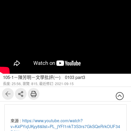
105-1－陳芳明－文學批評(一) 0103 part3
長度: 25:56,
瀏覽: 815,
最近修訂: 2021-09-15
來源 :
https://www.youtube.com/watch?
v=K4PYxjUKyy8&list=PL_jYFf1nkT3S3rs7GkSQeRrkOUF34