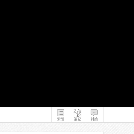
索引
筆記
討論