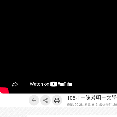
105-1－陳芳明－文學批評
長度: 20:28,
瀏覽: 913,
最近修訂: 202