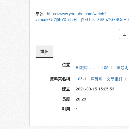
來源 :
https://www.youtube.com/watch?
v=acek6U7j5hY&list=PL_jYFf1nkT3S3rs7GkSQeR
上
詳細
位置
知識庫
...
105-1－陳
資料夾名稱
105-1－陳芳明－文學批評（
建立
2021-09-15 15:25:53
長度
20:28
引用
1