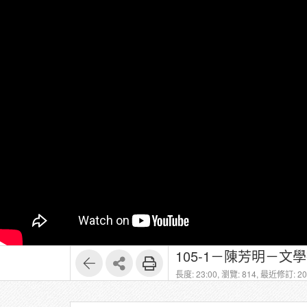
105-1－陳芳明－文學批評
長度: 23:00,
瀏覽: 814,
最近修訂: 202