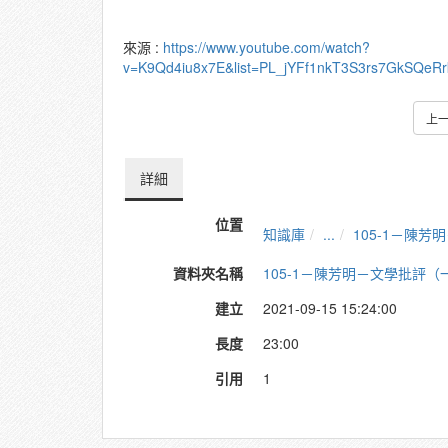
來源 :
https://www.youtube.com/watch?
v=K9Qd4iu8x7E&list=PL_jYFf1nkT3S3rs7GkSQeR
上
詳細
位置
知識庫
...
105-1－陳
資料夾名稱
105-1－陳芳明－文學批評（
建立
2021-09-15 15:24:00
長度
23:00
引用
1