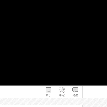
索引
筆記
討論