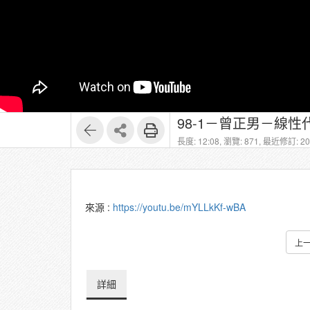
98-1－曾正男－線性
長度: 12:08,
瀏覽: 871,
最近修訂: 202
來源 :
https://youtu.be/mYLLkKf-wBA
上
詳細