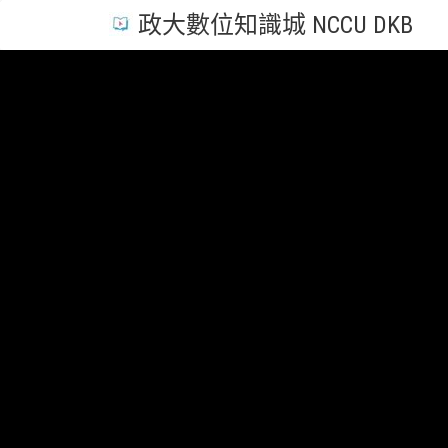
政大數位知識城 NCCU DKB