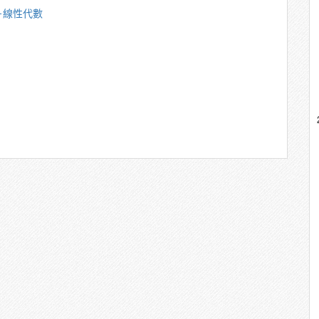
男－線性代數