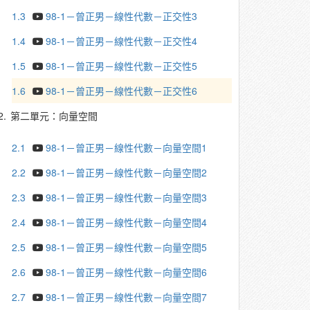
1.3
98-1－曾正男－線性代數－正交性3
1.4
98-1－曾正男－線性代數－正交性4
1.5
98-1－曾正男－線性代數－正交性5
1.6
98-1－曾正男－線性代數－正交性6
2.
第二單元：向量空間
2.1
98-1－曾正男－線性代數－向量空間1
2.2
98-1－曾正男－線性代數－向量空間2
2.3
98-1－曾正男－線性代數－向量空間3
2.4
98-1－曾正男－線性代數－向量空間4
2.5
98-1－曾正男－線性代數－向量空間5
2.6
98-1－曾正男－線性代數－向量空間6
2.7
98-1－曾正男－線性代數－向量空間7