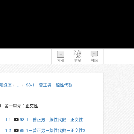
索引
筆記
討論
知識庫
...
98-1－曾正男－線性代數
1.
第一單元：正交性
1.1
98-1－曾正男－線性代數－正交性1
1.2
98-1－曾正男－線性代數－正交性2