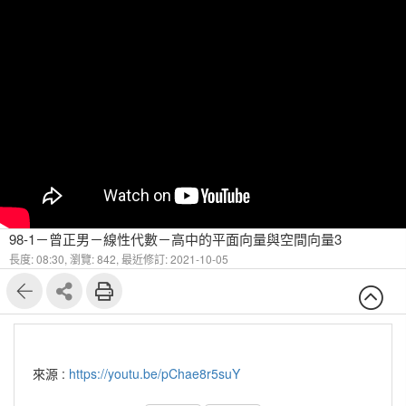
98-1－曾正男－線性代數－高中的平面向量與空間向量3
長度: 08:30,
瀏覽: 842,
最近修訂: 2021-10-05
來源 :
https://youtu.be/pChae8r5suY