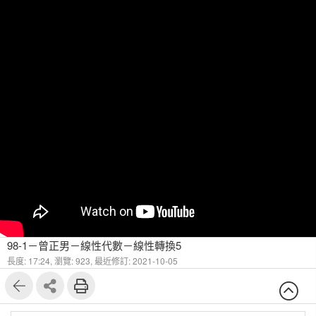
98-1－曾正男－線性代數－線性轉換5
長度: 17:24,
瀏覽: 923,
最近修訂: 2021-10-05