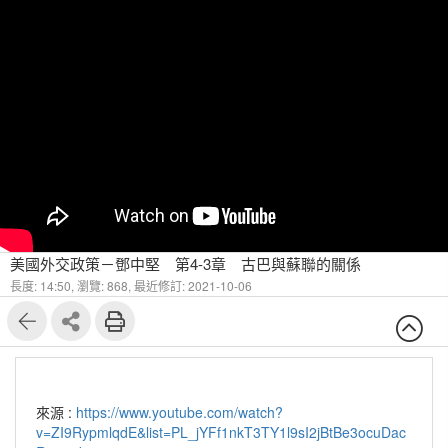
美國外交政策－鄧中堅 第4-3章 古巴與蘇聯的關係
長度: 14:50,
瀏覽: 868,
最近修訂: 2021-10-06
來源 :
https://www.youtube.com/watch?
v=ZI9RypmlqdE&list=PL_jYFf1nkT3TY1l9sI2jBtBe3ocuDac