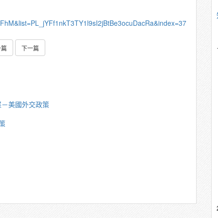
oFhM&list=PL_jYFf1nkT3TY1l9sI2jBtBe3ocuDacRa&index=37
一篇
下一篇
堅－美國外交政策
策