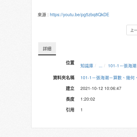
來源 :
https://youtu.be/pg5zbq8QkDE
上
詳細
位置
知識庫
...
101-1－張
資料夾名稱
101-1－張海潮－算數、幾
建立
2021-10-12 10:06:47
長度
1:20:02
引用
1