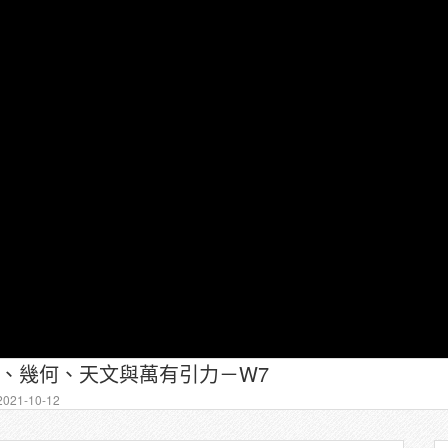
算數、幾何、天文與萬有引力－W7
021-10-12