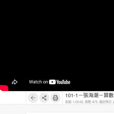
101-1－張海潮－
長度: 1:20:02,
瀏覽: 875,
最近修訂: 2