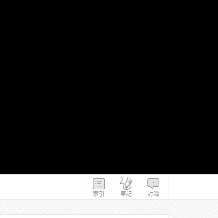
索引
筆記
討論