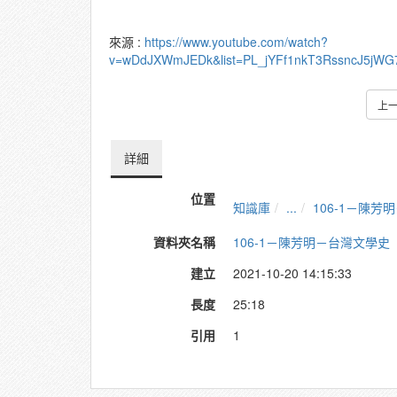
來源 :
https://www.youtube.com/watch?
v=wDdJXWmJEDk&list=PL_jYFf1nkT3RssncJ5jWG
上
詳細
位置
知識庫
...
106-1－陳
資料夾名稱
106-1－陳芳明－台灣文學史
建立
2021-10-20 14:15:33
長度
25:18
引用
1