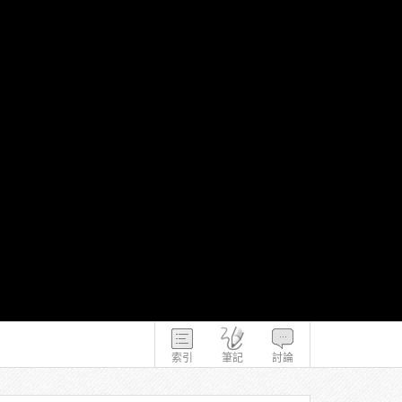
索引
筆記
討論