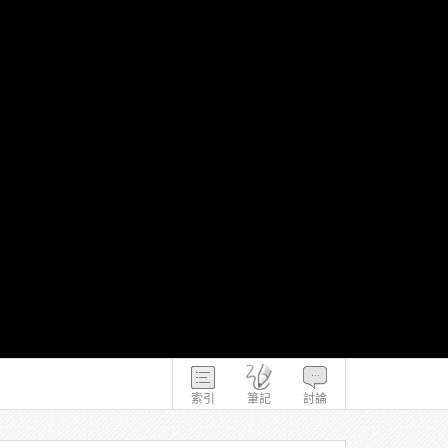
索引
筆記
討論