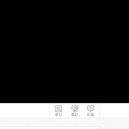
索引
筆記
討論