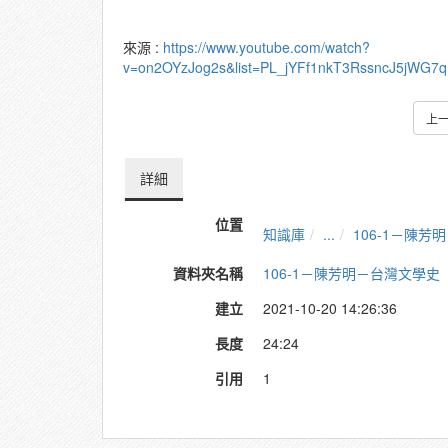
來源 :
https://www.youtube.com/watch?
v=on2OYzJog2s&list=PL_jYFf1nkT3RssncJ5jWG7
上
詳細
位置
知識庫
...
106-1－陳
資料夾名稱
106-1－陳芳明－台灣文學史
建立
2021-10-20 14:26:36
長度
24:24
引用
1