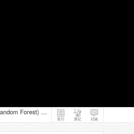
110 - 磨課師課程－林怡伶－應⽤機器學習於 Python－3-3-1 隨機森林 (Random Forest) 原理
索引
筆記
討論