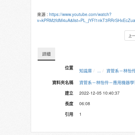
來源 :
https://www.youtube.com/watch?
v=kPRM2fdM4uA&list=PL_jYFf1nkT3RRrSHxEcZ
上
詳細
位置
知識庫
...
資管系－林怡伶－
資料夾名稱
資管系－林怡伶－應⽤機器學習於
建立
2022-12-05 10:40:37
長度
06:08
引用
1