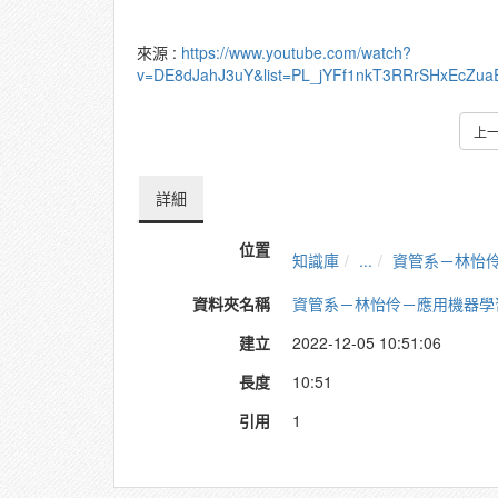
來源 :
https://www.youtube.com/watch?
v=DE8dJahJ3uY&list=PL_jYFf1nkT3RRrSHxEcZu
上
詳細
位置
知識庫
...
資管系－林怡伶－
資料夾名稱
資管系－林怡伶－應⽤機器學習於
建立
2022-12-05 10:51:06
長度
10:51
引用
1