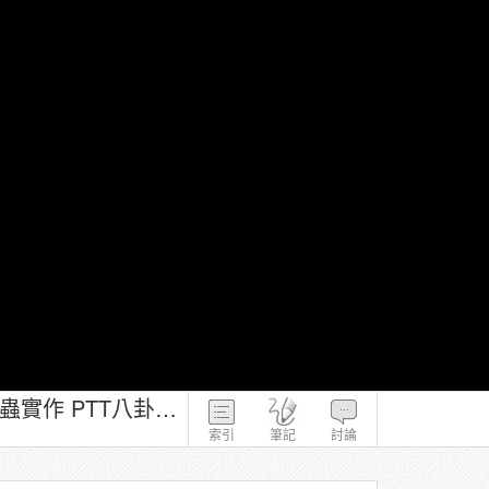
110 - 磨課師課程－林怡伶－應⽤機器學習於 Python－5-4-3 網⾴爬蟲 爬蟲實作 PTT八卦版範例 上
索引
筆記
討論