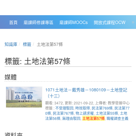
政大數位知識城 NCCU DKB
首頁
磨課師修課專區
磨課師MOOCs
開放式課程OCW
大
知識庫
標籤
土地法第57條
標籤: 土地法第57條
媒體
1071土地法－戴秀雄－1080109－土地登記
（十三）
觀看: 3472
, 更新: 2021-09-22,
上傳者: 教學發展中心
標籤 :
不受理駁回
,
時效取得
,
民法第769條
,
民法第77
0條
,
民法第767條
,
物上請求權
,
土地法第55條
,
土地
法第56條
,
無理由駁回
,
土地法第57條
,
職權調查主義
資料夾