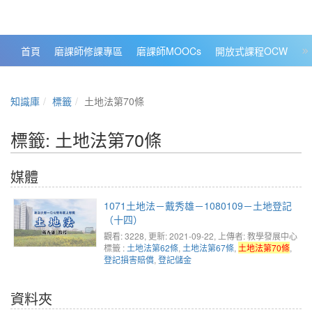
政大數位知識城 NCCU DKB
首頁
磨課師修課專區
磨課師MOOCs
開放式課程OCW
大
知識庫
標籤
土地法第70條
標籤: 土地法第70條
媒體
1071土地法－戴秀雄－1080109－土地登記
（十四）
觀看: 3228
, 更新: 2021-09-22,
上傳者: 教學發展中心
標籤 :
土地法第62條
,
土地法第67條
,
土地法第70條
,
登記損害賠償
,
登記儲金
資料夾