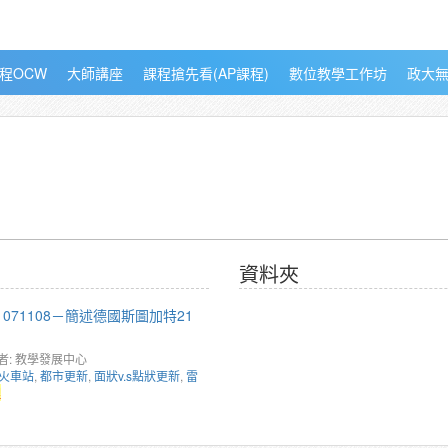
程OCW
大師講座
課程搶先看(AP課程)
數位教學工作坊
政大
資料夾
071108－簡述德國斯圖加特21
者: 教學發展中心
火車站
,
都市更新
,
面狀v.s點狀更新
,
雷
理