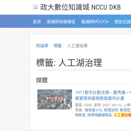
政大數位知識城 NCCU DKB
首頁
磨課師修課專區
磨課師MOOCs
開放式課
知識庫
標籤
人工湖治理
標籤: 人工湖治理
媒體
1071都市計劃法規－戴秀雄－1
都更案與雷根斯堡都市計畫
觀看: 2365
, 更新: 2021-09-15,
上傳
標籤 :
傷害最小化
,
斯圖加特
,
斷頭型
根斯堡
,
綠帶隔離緩衝區
,
人工湖治