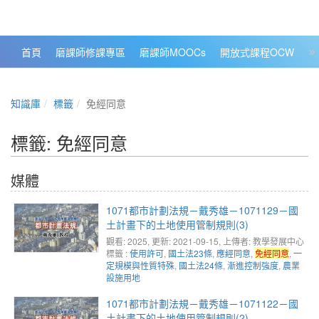
政大數位知識城 NCCU DKB
首頁
磨課師修課專區
磨課師MOOCs
開放式課程OCW
大
知識庫
標籤
免經同意
標籤: 免經同意
媒體
1071都市計劃法規－戴秀雄－1071129－國
土計畫下的土地使用管制規則(3)
觀看: 2025
, 更新: 2021-09-15,
上傳者: 教學發展中心
標籤 :
使用許可
,
國土法23條
,
應經同意
,
免經同意
,
一
定規模與性質特殊
,
國土法24條
,
漸進控制強度
,
農業
設施用地
1071都市計劃法規－戴秀雄－1071122－國
土計畫下的土地使用管制規則(2)