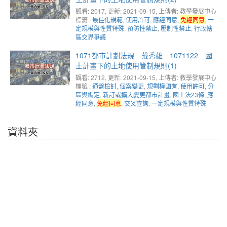
觀看: 2017
, 更新: 2021-09-15,
上傳者: 教學發展中心
標籤 :
最佳化規範
,
使用許可
,
應經同意
,
免經同意
,
一
定規模與性質特殊
,
預防性禁止
,
壓制性禁止
,
行政轄
區交界爭議
1071都市計劃法規－戴秀雄－1071122－國
土計畫下的土地使用管制規則(1)
觀看: 2712
, 更新: 2021-09-15,
上傳者: 教學發展中心
標籤 :
通盤檢討
,
個案變更
,
規劃權國有
,
使用許可
,
分
區與編定
,
新訂或擴大變更都市計畫
,
國土法23條
,
應
經同意
,
免經同意
,
交叉查詢
,
一定規模與性質特殊
資料夾