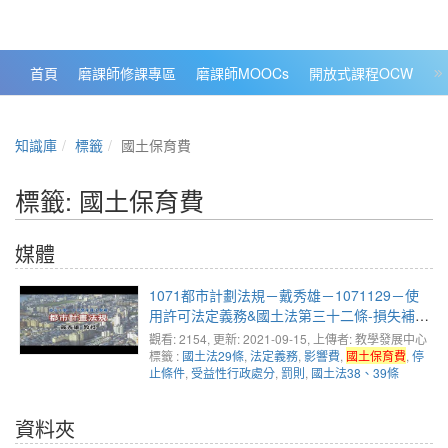
政大數位知識城 NCCU DKB
首頁
磨課師修課專區
磨課師MOOCs
開放式課程OCW
大
知識庫
標籤
國土保育費
標籤: 國土保育費
媒體
1071都市計劃法規－戴秀雄－1071129－使
用許可法定義務&國土法第三十二條-損失補償
評析(1)
觀看: 2154
, 更新: 2021-09-15,
上傳者: 教學發展中心
標籤 :
國土法29條
,
法定義務
,
影響費
,
國土保育費
,
停
止條件
,
受益性行政處分
,
罰則
,
國土法38、39條
資料夾