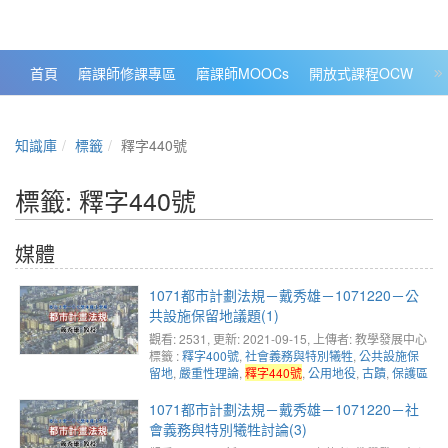
政大數位知識城 NCCU DKB
首頁
磨課師修課專區
磨課師MOOCs
開放式課程OCW
大
知識庫
標籤
釋字440號
標籤: 釋字440號
媒體
1071都市計劃法規－戴秀雄－1071220－公
共設施保留地議題(1)
觀看: 2531
, 更新: 2021-09-15,
上傳者: 教學發展中心
標籤 :
釋字400號
,
社會義務與特別犧牲
,
公共設施保
留地
,
嚴重性理論
,
釋字440號
,
公用地役
,
古蹟
,
保護區
1071都市計劃法規－戴秀雄－1071220－社
會義務與特別犧牲討論(3)