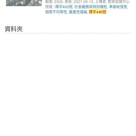
觀看: 2300
, 更新: 2021-09-15,
上傳者: 教學發展中心
標籤 :
釋字400號
,
社會義務與特別犧牲
,
準徵收侵害
,
個案不均等性
,
嚴重性理論
,
釋字440號
資料夾