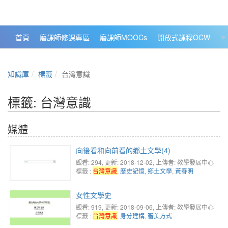
政大數位知識城 NCCU DKB
首頁
磨課師修課專區
磨課師MOOCs
開放式課程OCW
大
知識庫
標籤
台灣意識
標籤: 台灣意識
媒體
向後看和向前看的鄉土文學(4)
觀看: 294
, 更新: 2018-12-02,
上傳者: 教學發展中心
標籤 :
台灣意識
,
歷史記憶
,
鄉土文學
,
黃春明
女性文學史
觀看: 919
, 更新: 2018-09-06,
上傳者: 教學發展中心
標籤 :
台灣意識
,
身分建構
,
審美方式