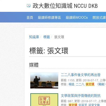
政大數位知識城 NCCU DKB
首頁
磨課師修課專區
磨課師MOOCs
開放式課
知識庫
標籤
張文環
標籤: 張文環
媒體
二二八事件後文學的再出發
觀看: 1155
, 更新: 2018-07-17,
上傳
標籤 :
楊逵
,
二二八
,
張文環
,
〈閹雞
文學政策與抒情傳統的對抗
觀看: 987
, 更新: 2018-07-17,
上傳者
標籤 :
張文環
,
何其芳
,
延安文藝