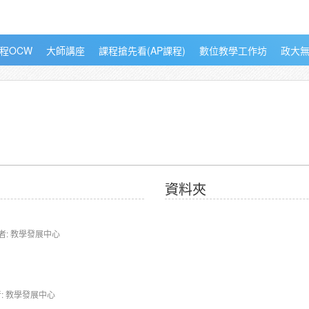
程OCW
大師講座
課程搶先看(AP課程)
數位教學工作坊
政大
資料夾
者: 教學發展中心
〉
: 教學發展中心