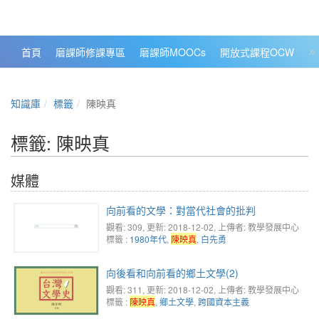
政大數位知識城 NCCU DKB
首頁
磨課師修課專區
磨課師MOOCs
開放式課程OCW
大
知識庫
標籤
陳映真
標籤: 陳映真
媒體
向前看的文學：對當代社會的批判
觀看: 309
, 更新: 2018-12-02,
上傳者: 教學發展中心
標籤 :
1980年代
,
陳映真
,
白先勇
向後看和向前看的鄉土文學(2)
觀看: 311
, 更新: 2018-12-02,
上傳者: 教學發展中心
標籤 :
陳映真
,
鄉土文學
,
跨國資本主義