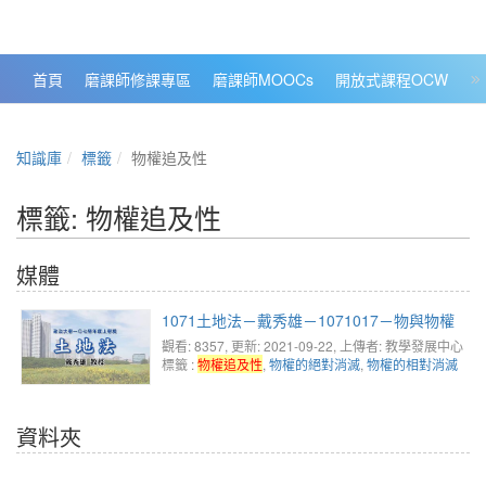
政大數位知識城 NCCU DKB
首頁
磨課師修課專區
磨課師MOOCs
開放式課程OCW
大
知識庫
標籤
物權追及性
標籤: 物權追及性
媒體
1071土地法－戴秀雄－1071017－物與物權
觀看: 8357
, 更新: 2021-09-22,
上傳者: 教學發展中心
標籤 :
物權追及性
,
物權的絕對消滅
,
物權的相對消滅
資料夾