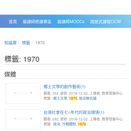
政大數位知識城 NCCU DKB
首頁
磨課師修課專區
磨課師MOOCs
開放式課程OCW
大
知識庫
標籤
1970
標籤: 1970
媒體
鄉土文學的創作藝術(1)
觀看: 334
, 更新: 2018-12-02,
上傳者: 教學發展中心
標籤 :
鄉土文學
,
1970
,
退出聯合國
台灣社會在七○年代的政治環境(1)
觀看: 292
, 更新: 2018-12-02,
上傳者: 教學發展中心
標籤 :
政治
,
冷戰體制
,
1970