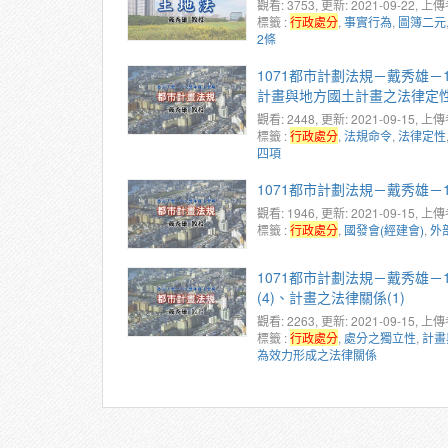
觀看: 3753
, 更新: 2021-09-22,
上傳
標籤 :
行政處分
,
事實行為
,
圖簿二元
2條
1071都市計劃法規－戴秀雄－1
計畫與地方國土計畫之法律定
觀看: 2448
, 更新: 2021-09-15,
上傳
標籤 :
行政處分
,
法規命令
,
法律定性
四項
1071都市計劃法規－戴秀雄－1
觀看: 1946
, 更新: 2021-09-15,
上傳
標籤 :
行政處分
,
國發會(經建會)
,
外
1071都市計劃法規－戴秀雄－1
(4)、計畫之法律關係(1)
觀看: 2263
, 更新: 2021-09-15,
上傳
標籤 :
行政處分
,
處分之獨立性
,
計畫
為效力形成之法律關係