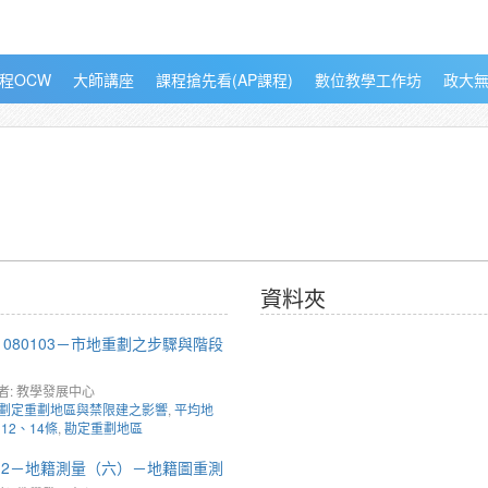
程OCW
大師講座
課程搶先看(AP課程)
數位教學工作坊
政大
資料夾
1080103－市地重劃之步驟與階段
者: 教學發展中心
劃定重劃地區與禁限建之影響
,
平均地
12、14條
,
勘定重劃地區
1212－地籍測量（六）－地籍圖重測