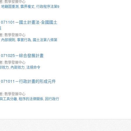
者: 教學發展中心
,
地籍圖重測
,
鑑界複丈
,
行政程序法第9
071101－國土計畫法-全國國土
性
者: 教學發展中心
,
內部規則
,
事實行為
,
國土法第八條第
071025－綜合發展計畫
者: 教學發展中心
部效力
,
內部效力
,
法規命令
071011－行政計畫的形成元件
者: 教學發展中心
與工具分離
,
程序的法律關係
,
因行政行