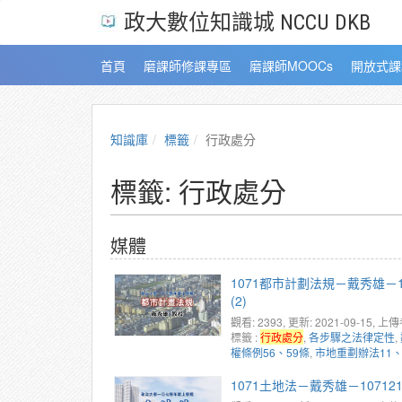
政大數位知識城 NCCU DKB
首頁
磨課師修課專區
磨課師MOOCs
開放式課
知識庫
標籤
行政處分
標籤: 行政處分
媒體
1071都市計劃法規－戴秀雄－
(2)
觀看: 2393
, 更新: 2021-09-15,
上傳
標籤 :
行政處分
,
各步驟之法律定性
,
權條例56、59條
,
市地重劃辦法11、
1071土地法－戴秀雄－107