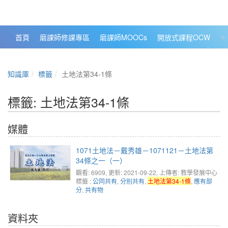
政大數位知識城 NCCU DKB
首頁
磨課師修課專區
磨課師MOOCs
開放式課程OCW
大
知識庫
標籤
土地法第34-1條
標籤: 土地法第34-1條
媒體
1071土地法－戴秀雄－1071121－土地法第
34條之一（一）
觀看: 6909
, 更新: 2021-09-22,
上傳者: 教學發展中心
標籤 :
公同共有
,
分別共有
,
土地法第34-1條
,
應有部
分
,
共有物
資料夾