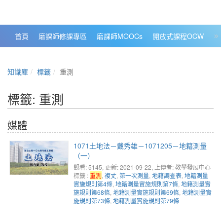
政大數位知識城 NCCU DKB
首頁
磨課師修課專區
磨課師MOOCs
開放式課程OCW
大
知識庫
標籤
重測
標籤: 重測
媒體
1071土地法－戴秀雄－1071205－地籍測量
（一）
觀看: 5145
, 更新: 2021-09-22,
上傳者: 教學發展中心
標籤 :
重測
,
複丈
,
第一次測量
,
地籍調查表
,
地籍測量
實施規則第4條
,
地籍測量實施規則第7條
,
地籍測量實
施規則第68條
,
地籍測量實施規則第69條
,
地籍測量實
施規則第73條
,
地籍測量實施規則第79條