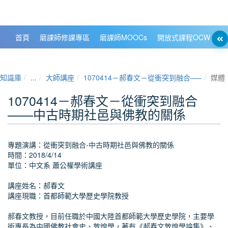
政大數位知識城 NCCU DKB
首頁
磨課師修課專區
磨課師MOOCs
開放式課程OCW
大
知識庫
...
大師講座
1070414－郝春文－從衝突到融合——中古
媒體
1070414－郝春文－從衝突到融合
——中古時期社邑與佛教的關係
專題演講：從衝突到融合-中古時期社邑與佛教的關係
時間：2018/4/14
單位：中文系 蕭公權學術講座
講座姓名：郝春文
講座現職：首都師範大學歷史學院教授
郝春文教授，目前任職於中國大陸首都師範大學歷史學院，主要學
術專長為中國佛教社會史、敦煌學，著有《郝春文敦煌學論集》、