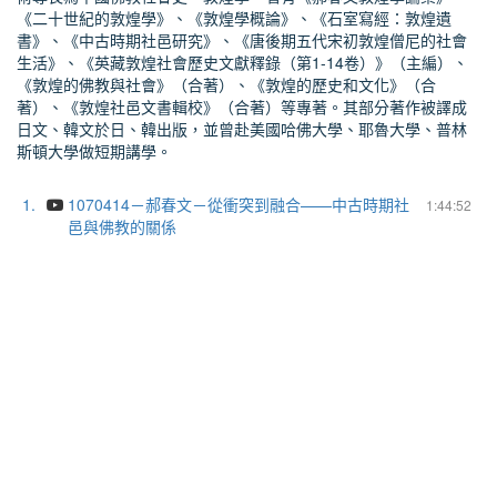
《二十世紀的敦煌學》、《敦煌學概論》、《石室寫經：敦煌遺
書》、《中古時期社邑研究》、《唐後期五代宋初敦煌僧尼的社會
生活》、《英藏敦煌社會歷史文獻釋錄（第1-14卷）》（主編）、
《敦煌的佛教與社會》（合著）、《敦煌的歷史和文化》（合
著）、《敦煌社邑文書輯校》（合著）等專著。其部分著作被譯成
日文、韓文於日、韓出版，並曾赴美國哈佛大學、耶魯大學、普林
斯頓大學做短期講學。
1.
1070414－郝春文－從衝突到融合——中古時期社
1:44:52
邑與佛教的關係