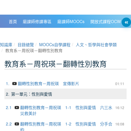
政大數位知識城 NCCU DKB
首頁
磨課師修課專區
磨課師MOOCs
開放式課程OCW
大
知識庫
目錄總覽
MOOCs自學課程
人文、哲學與社會學類
教育系－周祝瑛－翻轉性別教育
教育系－周祝瑛－翻轉性別教育
1.
翻轉性別教育－周祝瑛 宣傳影片
01:11
2.
第一單元：性別與愛情
2.1
翻轉性別教育－周祝瑛 1-1 性別與愛情 六三水
16:12
災救美計
2.2
翻轉性別教育－周祝瑛 1-2 性別與愛情 分手合
16:08
約