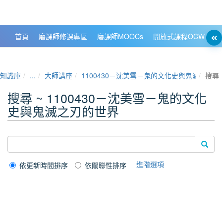
政大數位知識城 NCCU DKB
首頁
磨課師修課專區
磨課師MOOCs
開放式課程OCW
大
知識庫
...
大師講座
1100430－沈美雪－鬼的文化史與鬼滅之刃的
搜尋
搜尋 ~ 1100430－沈美雪－鬼的文化
史與鬼滅之刃的世界
進階選項
依更新時間排序
依關聯性排序