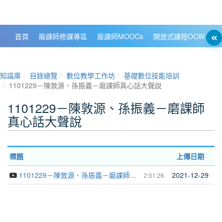
政大數位知識城 NCCU DKB
首頁
磨課師修課專區
磨課師MOOCs
開放式課程OCW
大
知識庫
目錄總覽
數位教學工作坊
基礎數位技能培訓
1101229－陳敦源、孫振義－磨課師真心話大聲說
1101229－陳敦源、孫振義－磨課師
真心話大聲說
標題
上傳日期
1101229－陳敦源、孫振義－磨課師真心話大聲說
2021-12-29
2:01:26