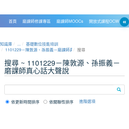
政大數位知識城 NCCU DKB
首頁
磨課師修課專區
磨課師MOOCs
開放式課程OCW
大
知識庫
...
基礎數位技能培訓
1101229－陳敦源、孫振義－磨課師真心話大聲說
搜尋
搜尋 ~ 1101229－陳敦源、孫振義－
磨課師真心話大聲說
進階選項
依更新時間排序
依關聯性排序