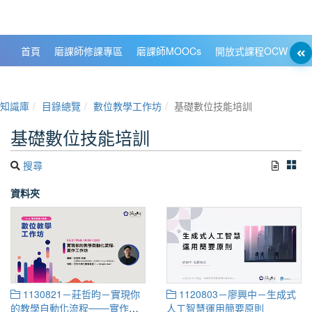
政大數位知識城 NCCU DKB
首頁
磨課師修課專區
磨課師MOOCs
開放式課程OCW
大
知識庫
目錄總覽
數位教學工作坊
基礎數位技能培訓
基礎數位技能培訓
搜尋
資料夾
1130821－莊哲昀－實現你
1120803－廖興中－生成式
的教學自動化流程───實作工
人工智慧運用簡要原則