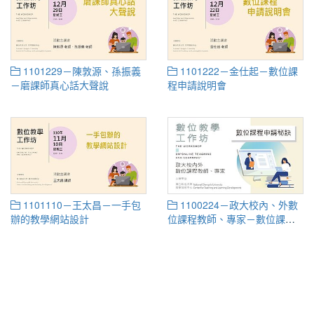
1101229－陳敦源、孫振義
1101222－金仕起－數位課
－磨課師真心話大聲說
程申請說明會
1101110－王太昌－一手包
1100224－政大校內、外數
辦的教學網站設計
位課程教師、專家－數位課程
申請秘訣