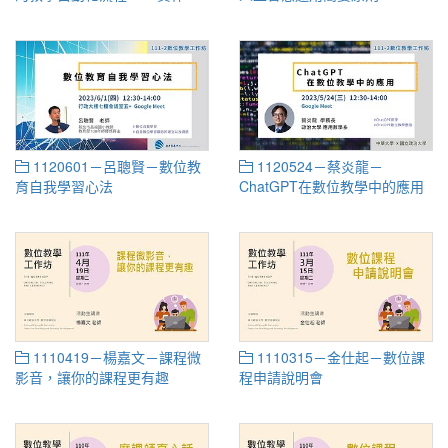
作坊
1120601－呂聰賢－數位教
1120524－蔡炎龍－
育自我學習心法
ChatGPT在數位教學中的應用
1110419－楊嘉文－課程微
1110315－金仕起－數位課
影音，讓你的課程更有趣
程申請說明會