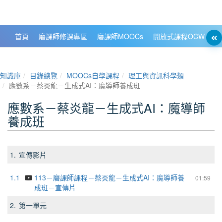
政大數位知識城 NCCU DKB
首頁
磨課師修課專區
磨課師MOOCs
開放式課程OCW
大
知識庫
目錄總覽
MOOCs自學課程
理工與資訊科學類
應數系－蔡炎龍－生成式AI：魔導師養成班
應數系－蔡炎龍－生成式AI：魔導師
養成班
1.
宣傳影片
1.1
113－磨課師課程－蔡炎龍－生成式AI：魔導師養
01:59
成班－宣傳片
2.
第一單元