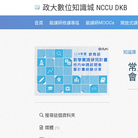
政大數位知識城 NCCU DKB
首頁
磨課師修課專區
磨課師MOOCs
開放式課
知識庫
常
會
搜尋這個資料夾
媒體
(1)