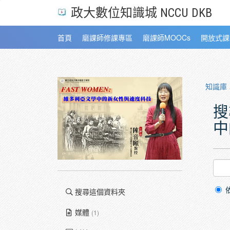
政大數位知識城 NCCU DKB
首頁
磨課師修課專區
磨課師MOOCs
開放式課
知識庫
搜
中
搜尋這個資料夾
媒體
(1)