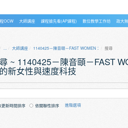
程OCW
大師講座
課程搶先看(AP課程)
數位教學工作坊
政大
...
大師講座
1140425－陳音頤－FAST WOMEN：維多利亞文
搜尋
尋 ~ 1140425－陳音頤－FAST
的新女性與速度科技
進階選項
依更新時間排序
依關聯性排序