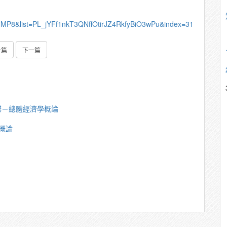
NMP8&list=PL_jYFf1nkT3QNffOtirJZ4RkfyBiO3wPu&index=31
一篇
下一篇
傑－總體經濟學概論
概論