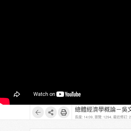
總體經濟學概論－吳文
長度: 14:09,
瀏覽: 1294,
最近修訂: 20