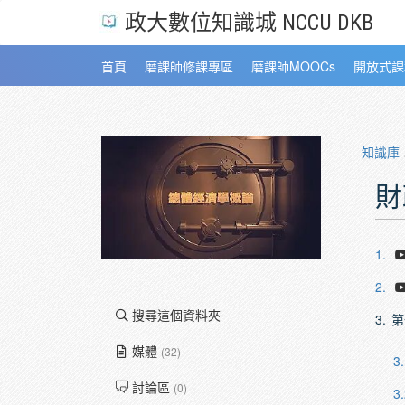
政大數位知識城 NCCU DKB
首頁
磨課師修課專區
磨課師MOOCs
開放式課
知識庫
財
1.
2.
搜尋這個資料夾
3.
第
媒體
(32)
3.
討論區
(0)
3.