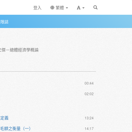
登入
繁體
無限誌
文傑－總體經濟學概論
00:44
02:02
之定義
13:24
產毛額之衡量（一）
14:17