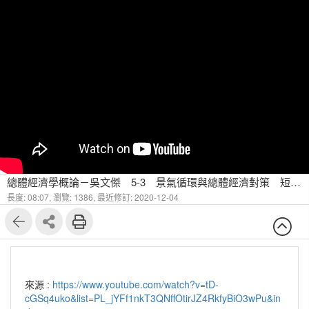
總體經濟學概論－吳文傑 5-3 景氣循環與總體經濟對策 短期經濟波動的導因
長度: 08:07,
瀏覽: 1386,
最近修訂: 2020-12-04
來源 :
https://www.youtube.com/watch?v=tD-
cGSq4uko&list=PL_jYFf1nkT3QNffOtirJZ4RkfyBiO3wPu&in